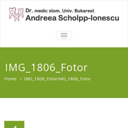
TOGGLE
NAVIGATION
IMG_1806_Fotor
Home
/
IMG_1806_Fotor
IMG_1806_Fotor