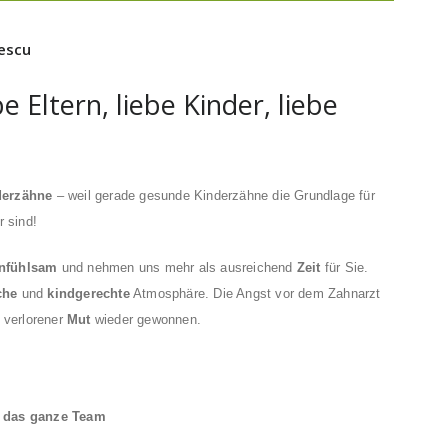
escu
e Eltern, liebe Kinder, liebe
derzähne
– weil gerade gesunde Kinderzähne die Grundlage für
 sind!
infühlsam
und nehmen uns mehr als ausreichend
Zeit
für Sie.
che
und
kindgerechte
Atmosphäre. Die Angst vor dem Zahnarzt
r verlorener
Mut
wieder gewonnen.
 & das ganze Team