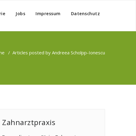
rie
Jobs
Impressum
Datenschutz
me
/
Articles posted by Andreea Scholpp-Ionescu
Zahnarztpraxis