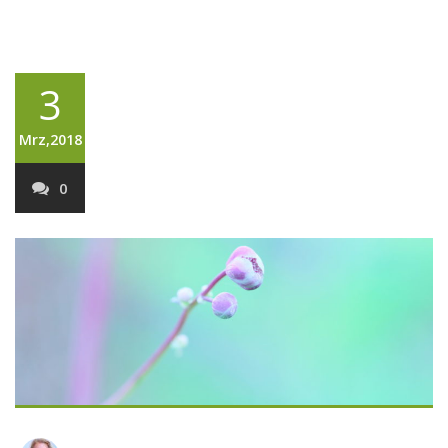
3
Mrz,2018
0