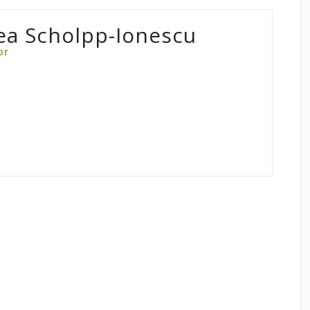
ea Scholpp-Ionescu
or