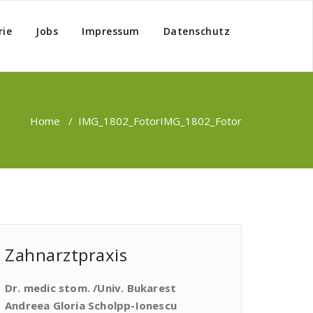
rie
Jobs
Impressum
Datenschutz
Home
/
IMG_1802_Fotor
IMG_1802_Fotor
Zahnarztpraxis
Dr. medic stom. /Univ. Bukarest
Andreea Gloria Scholpp-Ionescu