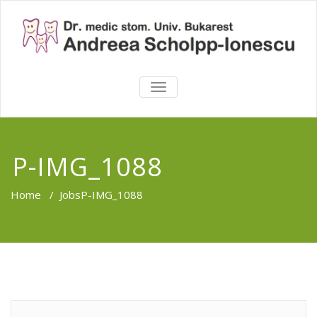
TOGGLE
NAVIGATION
P-IMG_1088
Home
/
Jobs
P-IMG_1088